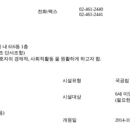
02-461-2440
전화/팩스
02-461-2441
내 616동 1층
7조 단서조항)
호자의 경제적, 사회적활동 을 원활하게 하고자 함.
시설유형
국공립
6세 미
시설대상
(필요한
음)
개원일
2014-1