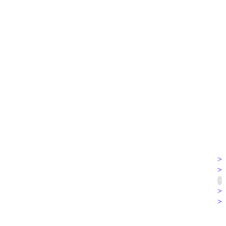
>
>
>
>
>