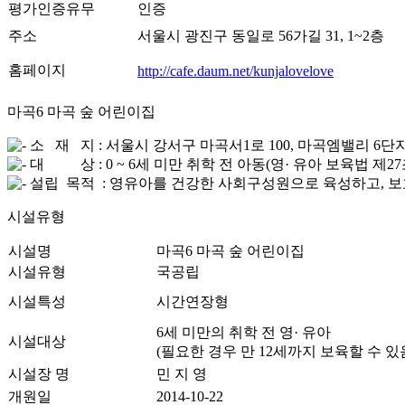
평가인증유무
인증
주소
서울시 광진구 동일로 56가길 31, 1~2층
홈페이지
http://cafe.daum.net/kunjalovelove
마곡6 마곡 숲 어린이집
소 재 지 : 서울시 강서구 마곡서1로 100, 마곡엠밸리 6단지 
대 상 : 0 ~ 6세 미만 취학 전 아동(영· 유아 보육법 제2
설립 목적 : 영유아를 건강한 사회구성원으로 육성하고, 보
시설유형
시설명
마곡6 마곡 숲 어린이집
시설유형
국공립
시설특성
시간연장형
6세 미만의 취학 전 영· 유아
시설대상
(필요한 경우 만 12세까지 보육할 수 있
시설장 명
민 지 영
개원일
2014-10-22