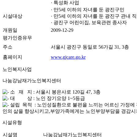
· 특성화 사업
· 만5세 이하의 자녀를 둔 광진구민
시설대상
· 만5세 이하의 자녀를 둔 광진구 관내 
· 광진구 어린이집, 보육관련 종사자
개원일
2009-12-29
평가인증유무
주소
서울시 광진구 동일로 56가길 31, 3층
홈페이지
www.gjcare.go.kr
노인복지사업
나눔강남재가노인복지센터
소 재 지 : 서울시 봉은사로 120길 47, 3층
대 상 : 노인 장기요양 1~5등급
설립 목적 : 노인성질환으로 불편을 느끼는 어르신 가정에
인의 삶을 향상시키고,부양가족에게는 노인부양부담을 경감시켜
시설유형
시설명
나눔강남재가노인복지센터