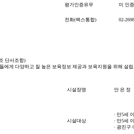
평가인증유무
미 인
전화(팩스통합)
02-269
7조 단서조항)
사자들에게 다양하고 질 높은 보육정보 제공과 보육지원을 위해 설립
시설장명
안 은 정
· 만5세
시설대상
· 만5세
· 광진구