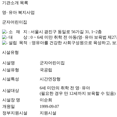
기관소개
목록
영· 유아 복지사업
군자어린이집
소 재 지 : 서울시 광진구 동일로 56가길 31, 1~2층
대 상 : 0 ~ 6세 미만 취학 전 아동(영· 유아 보육법 제2
설립 목적 : 영유아를 건강한 사회구성원으로 육성하고, 보
시설유형
시설명
군자어린이집
시설유형
국공립
시설특성
시간연장형
6세 미만의 취학 전 영· 유아
시설대상
(필요한 경우 만 12세까지 보육할 수 있음)
시설장 명
이순희
개원일
1999-09-07
정부지원시설
지원시설