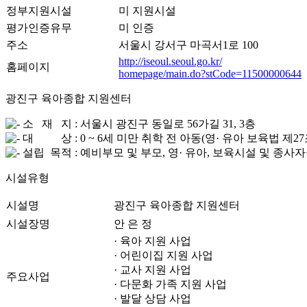
정부지원시설
미 지원시설
평가인증유무
미 인증
주소
서울시 강서구 마곡서1로 100
http://iseoul.seoul.go.kr/
홈페이지
homepage/main.do?stCode=11500000644
광진구 육아종합 지원센터
소 재 지 : 서울시 광진구 동일로 56가길 31, 3층
대 상 : 0 ~ 6세 미만 취학 전 아동(영· 유아 보육법 제2
설립 목적 : 예비부모 및 부모, 영· 유아, 보육시설 및 종
시설유형
시설명
광진구 육아종합 지원센터
시설장명
안 은 정
· 육아 지원 사업
· 어린이집 지원 사업
· 교사 지원 사업
주요사업
· 다문화 가족 지원 사업
· 발달 상담 사업