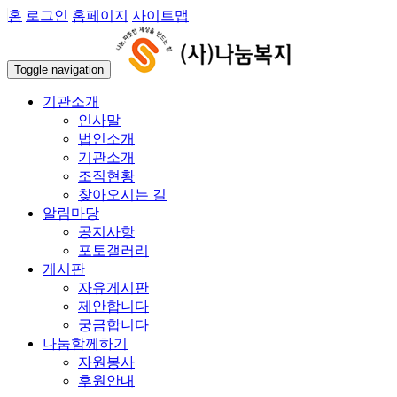
홈
로그인
홈페이지
사이트맵
Toggle navigation
기관소개
인사말
법인소개
기관소개
조직현황
찾아오시는 길
알림마당
공지사항
포토갤러리
게시판
자유게시판
제안합니다
궁금합니다
나눔함께하기
자원봉사
후원안내