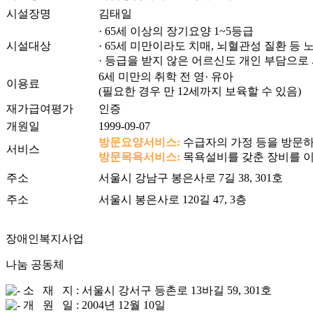
시설장명
김태일
· 65세 이상의 장기요양 1~5등급
시설대상
· 65세 미만이라도 치매, 뇌혈관성 질환 등
· 등급을 받지 않은 어르신도 개인 부담으로
6세 미만의 취학 전 영· 유아
이용료
(필요한 경우 만 12세까지 보육할 수 있음)
재가급여평가
인증
개원일
1999-09-07
방문요양서비스:
수급자의 가정 등을 방문하
서비스
방문목욕서비스:
목욕설비를 갖춘 장비를 
주소
서울시 강남구 봉은사로 7길 38, 301호
주소
서울시 봉은사로 120길 47, 3층
장애인복지사업
나눔 공동체
소 재 지 : 서울시 강서구 등촌로 13바길 59, 301호
개 원 일 : 2004년 12월 10일