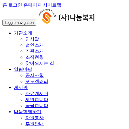
홈
로그인
홈페이지
사이트맵
Toggle navigation
기관소개
인사말
법인소개
기관소개
조직현황
찾아오시는 길
알림마당
공지사항
포토갤러리
게시판
자유게시판
제안합니다
궁금합니다
나눔함께하기
자원봉사
후원안내